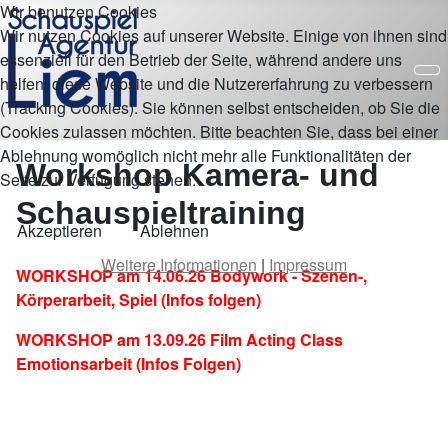
Wir benutzen Cookies
Wir nutzen Cookies auf unserer Website. Einige von ihnen sind
essenziell für den Betrieb der Seite, während andere uns
helfen, diese Website und die Nutzererfahrung zu verbessern
(Tracking Cookies). Sie können selbst entscheiden, ob Sie die
Cookies zulassen möchten. Bitte beachten Sie, dass bei einer
Ablehnung womöglich nicht mehr alle Funktionalitäten der
Workshop Kamera- und
Seite zur Verfügung stehen.
Schauspieltraining
Akzeptieren
Ablehnen
Weitere Informationen
|
Impressum
WORKSHOP am 14.06.26 Bodywork - Szenen-,
Körperarbeit, Spiel (Infos folgen)
WORKSHOP am 13.09.26 Film Acting Class
Emotionsarbeit (Infos Folgen)