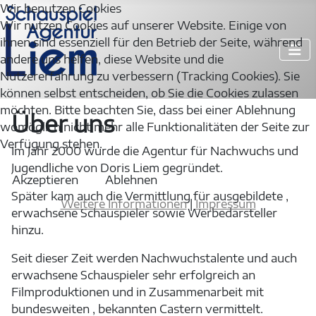
Wir benutzen Cookies
Wir nutzen Cookies auf unserer Website. Einige von
ihnen sind essenziell für den Betrieb der Seite, während
andere uns helfen, diese Website und die
Nutzererfahrung zu verbessern (Tracking Cookies). Sie
können selbst entscheiden, ob Sie die Cookies zulassen
möchten. Bitte beachten Sie, dass bei einer Ablehnung
Über uns
womöglich nicht mehr alle Funktionalitäten der Seite zur
Verfügung stehen.
Im Jahr 2000 wurde die Agentur für Nachwuchs und
Jugendliche von Doris Liem gegründet.
Akzeptieren
Ablehnen
Später kam auch die Vermittlung für ausgebildete ,
Weitere Informationen
|
Impressum
erwachsene Schauspieler sowie Werbedarsteller
hinzu.
Seit dieser Zeit werden Nachwuchstalente und auch
erwachsene Schauspieler sehr erfolgreich an
Filmproduktionen und in Zusammenarbeit mit
bundesweiten , bekannten Castern vermittelt.