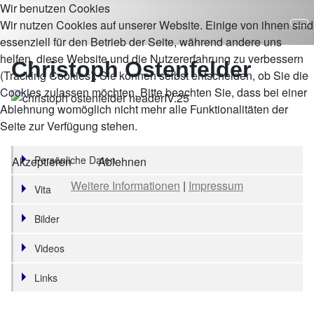
Wir benutzen Cookies
Wir nutzen Cookies auf unserer Website. Einige von ihnen sind
essenziell für den Betrieb der Seite, während andere uns
helfen, diese Website und die Nutzererfahrung zu verbessern
Christoph Ostenfelder
(Tracking Cookies). Sie können selbst entscheiden, ob Sie die
Cookies zulassen möchten. Bitte beachten Sie, dass bei einer
Ablehnung womöglich nicht mehr alle Funktionalitäten der
Seite zur Verfügung stehen.
Persönliche Daten
Akzeptieren
Ablehnen
Weitere Informationen
|
Impressum
Vita
Bilder
Videos
Links