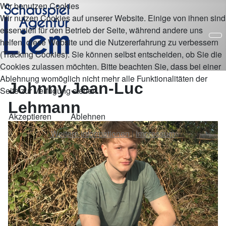
Wir benutzen Cookies
Wir nutzen Cookies auf unserer Website. Einige von ihnen sind
essenziell für den Betrieb der Seite, während andere uns
helfen, diese Website und die Nutzererfahrung zu verbessern
(Tracking Cookies). Sie können selbst entscheiden, ob Sie die
Cookies zulassen möchten. Bitte beachten Sie, dass bei einer
Ablehnung womöglich nicht mehr alle Funktionalitäten der
Johnny Jean-Luc
Seite zur Verfügung stehen.
Lehmann
Akzeptieren
Ablehnen
Weitere Informationen
|
Impressum