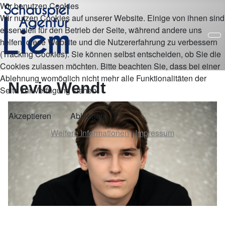
Wir benutzen Cookies
Wir nutzen Cookies auf unserer Website. Einige von ihnen sind
essenziell für den Betrieb der Seite, während andere uns
helfen, diese Website und die Nutzererfahrung zu verbessern
(Tracking Cookies). Sie können selbst entscheiden, ob Sie die
Cookies zulassen möchten. Bitte beachten Sie, dass bei einer
Ablehnung womöglich nicht mehr alle Funktionalitäten der
Nevio Wendt
Seite zur Verfügung stehen.
Akzeptieren
Ablehnen
Weitere Informationen
|
Impressum