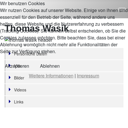
Wir benutzen Cookies
Wir nutzen Cookies auf unserer Website. Einige von ihnen sind
essenziell für den Betrieb der Seite, während andere uns
helfen, diese Website und die Nutzererfahrung zu verbessern
Thomas Wasik
(Tracking Cookies). Sie können selbst entscheiden, ob Sie die
Cookies zulassen möchten. Bitte beachten Sie, dass bei einer
Ablehnung womöglich nicht mehr alle Funktionalitäten der
Seite zur Verfügung stehen.
Persönliche Daten
Akzeptieren
Ablehnen
Vita
Weitere Informationen
|
Impressum
Bilder
Videos
Links