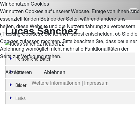
Wir benutzen Cookies
Wir nutzen Cookies auf unserer Website. Einige von ihnen sind
essenziell für den Betrieb der Seite, während andere uns
helfen, diese Website und die Nutzererfahrung zu verbessern
Lucas Sánchez
(Tracking Cookies). Sie können selbst entscheiden, ob Sie die
Cookies zulassen möchten. Bitte beachten Sie, dass bei einer
Ablehnung womöglich nicht mehr alle Funktionalitäten der
Seite zur Verfügung stehen.
Persönliche Daten
Akzeptieren
Ablehnen
Vita
Weitere Informationen
|
Impressum
Bilder
Links